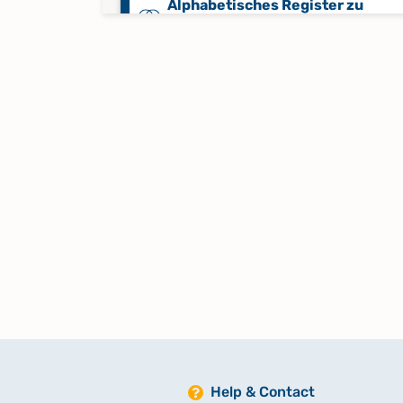
Alphabetisches Register zu
Trauungen 1745-1768
Alphabetisches Register zu
Trauungen 1768-1815
Alphabetisches Register zu
Trauungen 1822-1832
Alphabetisches Register zu
Trauungen 1822-1864
Alphabetisches Register zu
Trauungen 1854-1864
Help & Contact