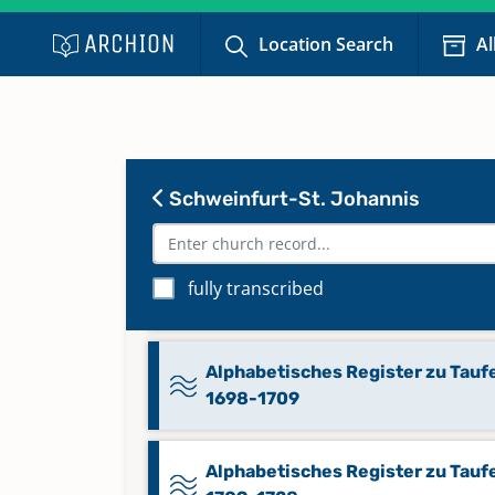
Keine verfügbaren Digitalisate
Location Search
Al
Alphabetisches Register zu Tauf
1555-1614
Alphabetisches Register zu Tauf
Schweinfurt-St. Johannis
1615-1657
Alphabetisches Register zu Tauf
fully transcribed
1658-1705
Alphabetisches Register zu Tauf
1698-1709
Alphabetisches Register zu Tauf