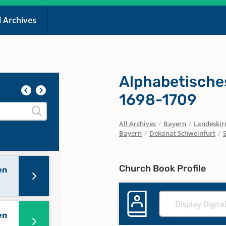
l Archives
en
Alphabetisches
en
1698-1709
All Archives
/
Bayern
/
Landeskirc
en
Bayern
/
Dekanat Schweinfurt
/
Church Book Profile
en
Display Digita
en