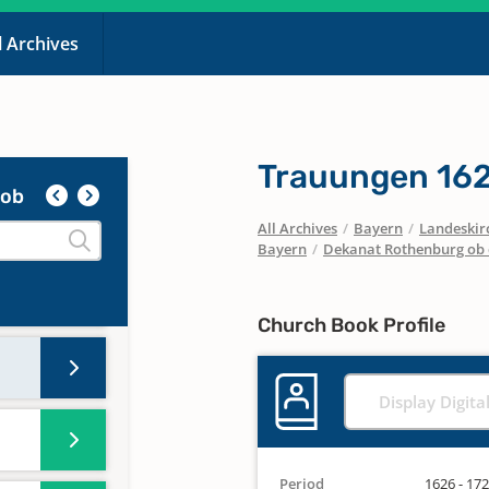
er;
l Archives
Trauungen 16
kob
All Archives
/
Bayern
/
Landeskirc
Bayern
/
Dekanat Rothenburg ob 
Church Book Profile
Display Digita
Period
1626 - 17