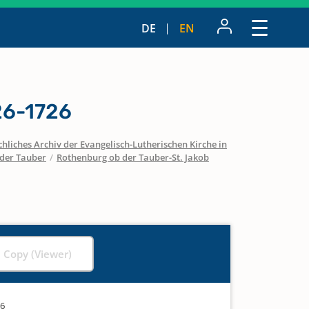
DE
EN
26-1726
hliches Archiv der Evangelisch-Lutherischen Kirche in
der Tauber
/
Rothenburg ob der Tauber-St. Jakob
l Copy (Viewer)
26