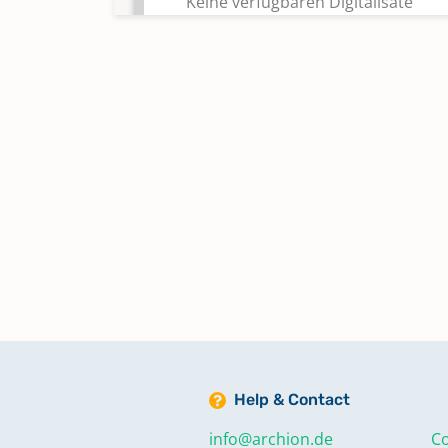
Keine verfügbaren Digitalisate
Trauungen 1866-1886
Trauungen 1887-1921
Trauungen 1922-1957
Trauungen 1958-1964
Keine verfügbaren Digitalisate
Trauungen 1965-1972
Keine verfügbaren Digitalisate
Help & Contact
info@archion.de
Co