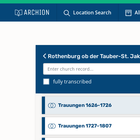
Taufen; Taufen unehelicher Kind
Location Search
Al
Trauungen 1554-1592
Totgeburten 1883-1962
Keine verfügbaren Digitalisate
Rothenburg ob der Tauber-St. Ja
Trauungen 1562-1578
fully transcribed
Trauungen 1579-1625
Trauungen 1626-1726
Trauungen 1727-1807