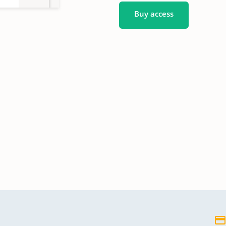
Buy access
ungen
730