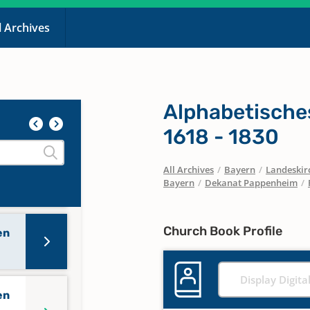
l Archives
Alphabetisches
1618 - 1830
All Archives
/
Bayern
/
Landeskirc
Bayern
/
Dekanat Pappenheim
/
Church Book Profile
en
Display Digita
en