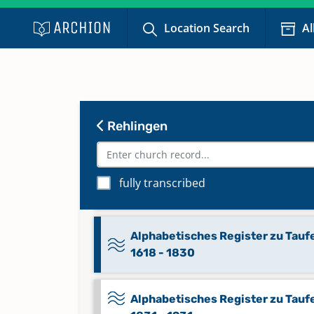
Location Search
Al
Abendmahl 1953 - 1965
Keine verfügbaren Digitalisate
Abendmahl 1966 - 2023
Rehlingen
Keine verfügbaren Digitalisate
Alphabetisches Register zu
fully transcribed
Bestattungen 1831 - 1980
Alphabetisches Register zu Tauf
1618 - 1830
Alphabetisches Register zu Tauf