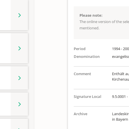
Please note:
The online version of the se
mentioned.
Period
1994 - 20
Denomination
evangelis
Comment
Enthält au
Kirchenau
Signature Local
9.5.0001 -
Archive
Landeskir
in Bayern