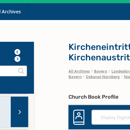
l Archives
Kircheneintrit
Kirchenaustri
All Archives
/
Bayern
/
Landeskirc
Bayern
/
Dekanat Nürnberg
/
Nür
Church Book Profile
Display Digita