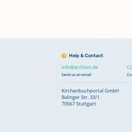
Keine verfügbaren Digitalisate
Trauungen 1934 - 1957
Trauungen 1957 - 1976
Keine verfügbaren Digitalisate
Help & Contact
info@archion.de
Co
Trauungen 1976 - 2023
Send us an email
Co
Keine verfügbaren Digitalisate
Kirchenbuchportal GmbH
Balinger Str. 33/1
Verschmähungen 1950 - 1957;
70567 Stuttgart
Totgeburten 1934 - 1936
Keine verfügbaren Digitalisate