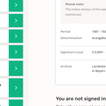
Please note:
The online version of the se
mentioned.
Period
1887 - 19
Denomination
evangelis
Signature Local
9.5.0001 -
Archive
Landeskir
in Bayern
n
You are not signed in