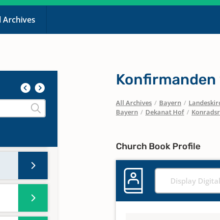
l Archives
Konfirmanden
All Archives
/
Bayern
/
Landeskirc
Bayern
/
Dekanat Hof
/
Konradsr
Church Book Profile
Display Digita