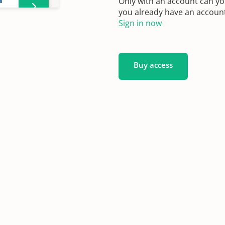
n
Only with an account can yo
you already have an account?
Sign in now
n
Buy access
1782