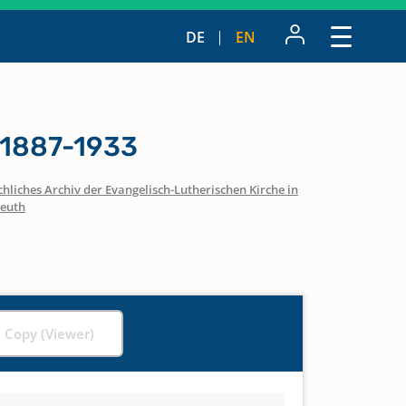
DE
EN
 1887-1933
hliches Archiv der Evangelisch-Lutherischen Kirche in
euth
l Copy (Viewer)