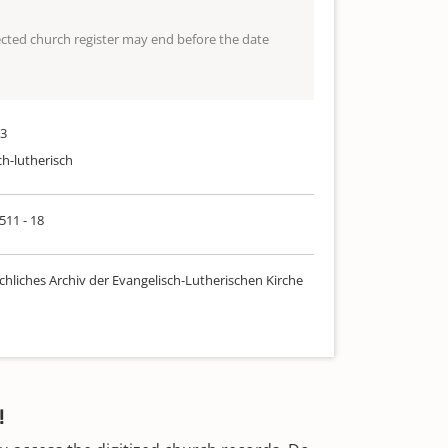
lected church register may end before the date
33
ch-lutherisch
 511 - 18
chliches Archiv der Evangelisch-Lutherischen Kirche
!