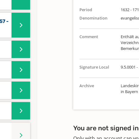
Period
1632 - 17
Denomination
evangelis
57 -
Comment
Enthält au
Verzeichni
Bemerkung:
Signature Local
9.5.0001 - 
Archive
Landeskir
in Bayern
You are not signed in
Only with an account can yo