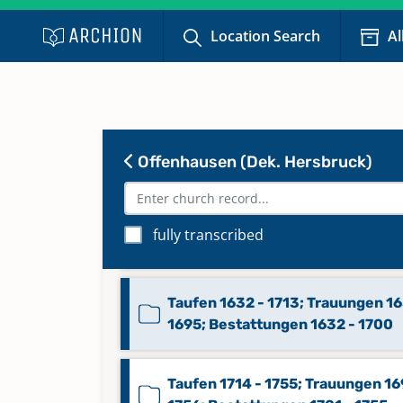
Konfirmationen 1991 - 2024
Location Search
Al
Keine verfügbaren Digitalisate
Taufen 1560 - 1608, 1613 - 1614;
Trauungen 1560 - 1563, 1566 - 15
1596 - 1597, 1600, 1603 - 1606, 16
Offenhausen (Dek. Hersbruck)
1613 - 1614
Taufen 1615 - 1636; Trauungen 16
fully transcribed
1636; Bestattungen 1615 - 1636
Taufen 1632 - 1713; Trauungen 16
1695; Bestattungen 1632 - 1700
Taufen 1714 - 1755; Trauungen 16