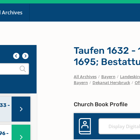
l Archives
90,
Taufen 1632 - 
10,
1695; Bestatt
All Archives
/
Bayern
/
Landeskirc
15 -
Bayern
/
Dekanat Hersbruck
/
Of
Church Book Profile
33 -
Display Digita
96 -