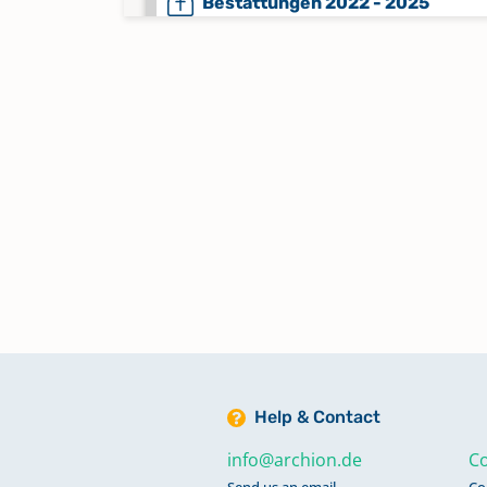
Bestattungen 2022 - 2025
Keine verfügbaren Digitalisate
Kircheneintritte 1964 - 2019;
Kirchenaustritte 1964 - 2021
Keine verfügbaren Digitalisate
Konfirmationen 1880 - 1912
Konfirmationen 1913 - 1937
Konfirmationen 1938 - 1988
Keine verfügbaren Digitalisate
Help & Contact
info@archion.de
Co
Konfirmationen 1989 - 2025