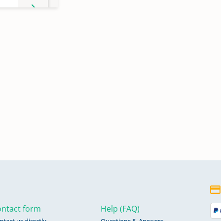
ntact form
Help (FAQ)