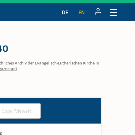
DE
EN
40
hliches Archiv der Evangelisch-Lutherischen Kirche in
arnstadt
l Copy (Viewer)
40