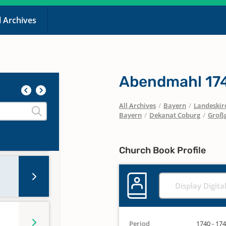
l Archives
Abendmahl 17
All Archives
/
Bayern
/
Landeskirc
Bayern
/
Dekanat Coburg
/
Großg
Church Book Profile
Display Digita
Period
1740 - 17