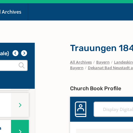
l Archives
Trauungen 18
ale)
All Archives
/
Bayern
/
Landeskirc
Bayern
/
Dekanat Bad Neustadt a
Church Book Profile
Display Digita
n