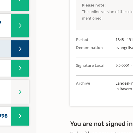
Please note:
The online version of the se
mentioned.
n
Period
1848 - 19
Denomination
evangelis
Signature Local
9.5.0001 - 
Archive
Landeskir
in Bayern
798
You are not signed in