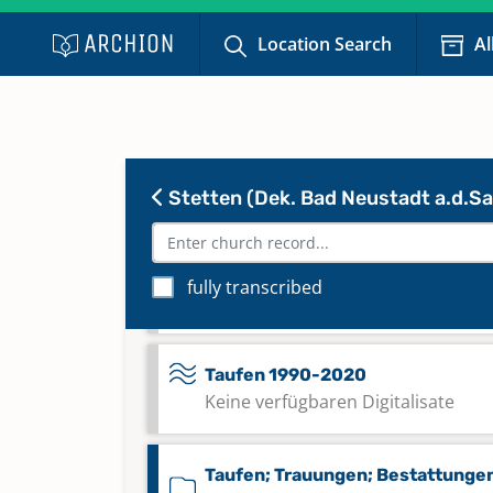
Location Search
Al
Konfirmationen 1915-2020
Taufen 1619-1798
Stetten (Dek. Bad Neustadt a.d.Sa
Taufen 1840-1927
Taufen 1928-1989
fully transcribed
Keine verfügbaren Digitalisate
Taufen 1990-2020
Keine verfügbaren Digitalisate
Taufen; Trauungen; Bestattunge