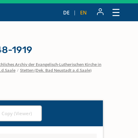
DE
EN
48-1919
hliches Archiv der Evangelisch-Lutherischen Kirche in
.d.Saale
/
Stetten (Dek. Bad Neustadt a.d.Saale)
l Copy (Viewer)