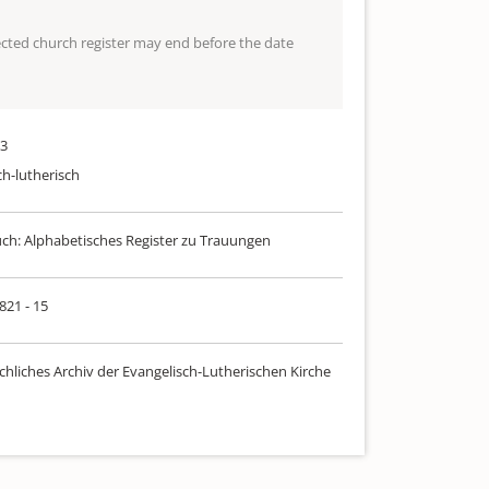
lected church register may end before the date
23
ch-lutherisch
uch: Alphabetisches Register zu Trauungen
 821 - 15
chliches Archiv der Evangelisch-Lutherischen Kirche