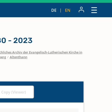
DE
EN
0 - 2023
hliches Archiv der Evangelisch-Lutherischen Kirche in
berg
/
Altenthann
l Copy (Viewer)