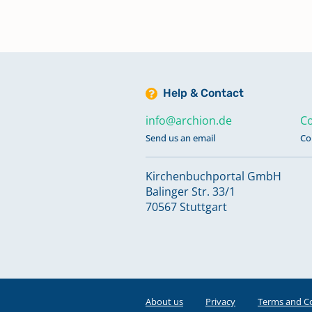
Help & Contact
info@archion.de
Co
Send us an email
Co
Kirchenbuchportal GmbH
Balinger Str. 33/1
70567 Stuttgart
About us
Privacy
Terms and C