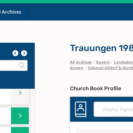
l Archives
Trauungen 198
All Archives
/
Bayern
/
Landeskirc
Bayern
/
Dekanat Altdorf b.Nürn
Church Book Profile
Display Digita