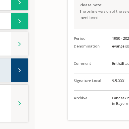
Please note:
The online version of the se
mentioned.
Period
1980 - 20
Denomination
evangelis
Comment
Enthält a
Signature Local
9.5.0001 -
Archive
Landeskir
in Bayern