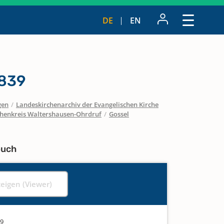
DE
EN
1839
gen
/
Landeskirchenarchiv der Evangelischen Kirche
chenkreis Waltershausen-Ohrdruf
/
Gossel
buch
zeigen (Viewer)
39