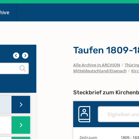
chive
Taufen 1809-
Alle Archive in ARCHION
/
Thürin
Mitteldeutschland/Eisenach
/
Kir
Steckbrief zum Kirchen
Digitalisat an
Zeitraum
1809 - 18