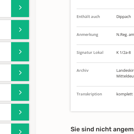
Enthält auch
Dippach
Anmerkung
N.Reg. a
Signatur Lokal
K 1/2a-8
Archiv
Landeskir
Mitteldeu
Transkription
komplett
Sie sind nicht angem