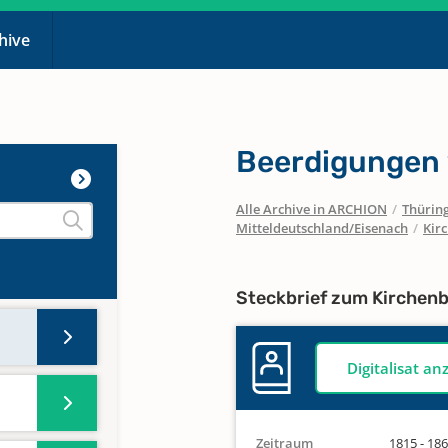
chive
Beerdigungen
Alle Archive in ARCHION
/
Thürin
Mitteldeutschland/Eisenach
/
Kir
Steckbrief zum Kirchen
Digitalisat an
Zeitraum
1815 - 18