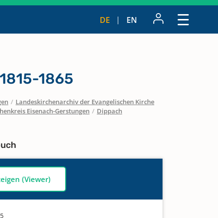
DE
EN
 1815-1865
gen
/
Landeskirchenarchiv der Evangelischen Kirche
chenkreis Eisenach-Gerstungen
/
Dippach
buch
zeigen (Viewer)
65