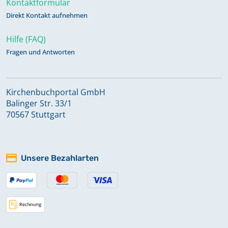
Kontaktformular
1865-1879
Direkt Kontakt aufnehmen
Hilfe (FAQ)
Mischbuch (Taufen, Konfirmationen,
Fragen und Antworten
Trauungen, Bestattungen) 1898-
1909
Kirchenbuchportal GmbH
Balinger Str. 33/1
Mischbuch (Taufen, Konfirmationen,
70567 Stuttgart
Trauungen, Bestattungen) 1909-
1923
Unsere Bezahlarten
Mischbuch (Taufen, Konfirmationen,
Trauungen, Bestattungen,
Namensverzeichnis) 1879-1897
Mischbuch (Trauungen,