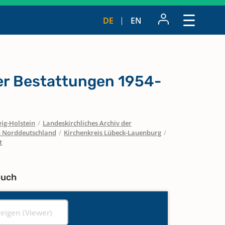
DE
EN
r Bestattungen 1954-
ig-Holstein
/
Landeskirchliches Archiv der
in Norddeutschland
/
Kirchenkreis Lübeck-Lauenburg
/
t
buch
zeigen (Viewer)