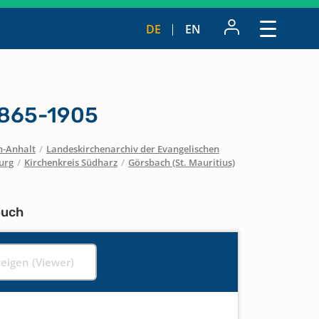
DE
EN
1865-1905
n-Anhalt
/
Landeskirchenarchiv der Evangelischen
urg
/
Kirchenkreis Südharz
/
Görsbach (St. Mauritius)
buch
zeigen (Viewer)