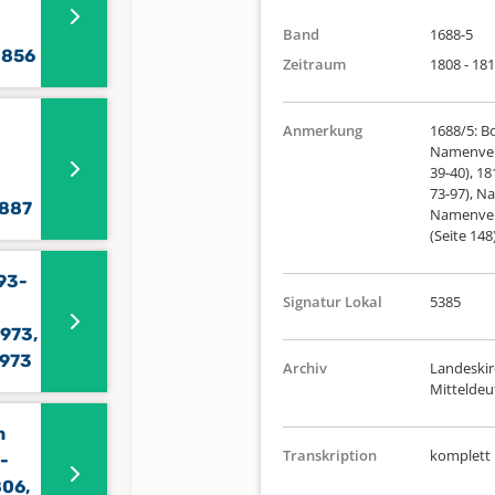
Band
1688-5
1856
Zeitraum
1808 - 18
Anmerkung
1688/5: Bo
Namenverz.
39-40), 18
73-97), Na
1887
Namenverz
(Seite 148
93-
Signatur Lokal
5385
973,
1973
Archiv
Landeskir
Mittelde
n
Transkription
komplett
-
806,