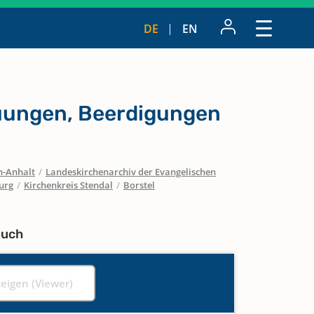
DE
EN
uungen, Beerdigungen
n-Anhalt
/
Landeskirchenarchiv der Evangelischen
urg
/
Kirchenkreis Stendal
/
Borstel
buch
zeigen (Viewer)