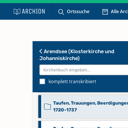
1747-1772, Trauungen 1748-1772
Ortssuche
Alle Ar
Taufen 1818-1843, Beerdigunge
1818-1847
Taufen 1844-1866
Arendsee (Klosterkirche und
Johanniskirche)
Taufen 1867-1896
komplett transkribiert
Taufen 1896-1958
Taufen, Trauungen, Beerdigunge
1720-1737