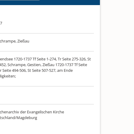
37
Schrampe, Zießau
endsee 1720-1737 Tf Seite 1-274, Tr Seite 275-326, St
452, Schrampe, Gestien, Zießau 1720-1737 Tf Seite
r Seite 494-506, St Seite 507-527, am Ende
gkeiten;
chenarchiv der Evangelischen Kirche
utschland/Magdeburg