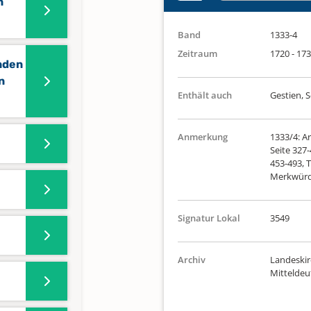
n
Band
1333-4
Zeitraum
1720 - 17
nden
n
Enthält auch
Gestien, 
Anmerkung
1333/4: Ar
Seite 327-
453-493, T
Merkwürdi
Signatur Lokal
3549
Archiv
Landeskir
Mittelde