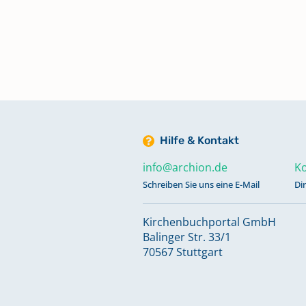
1801-1818
Zivilstandsregister Aufgebote 1
Zivilstandsregister Aufgebote,
Trauungen, Geburten, Beerdigun
1808
Hilfe & Kontakt
info@archion.de
Ko
Zivilstandsregister Aufgebote,
Trauungen, Geburten, Beerdigun
Schreiben Sie uns eine E-Mail
Di
1809
Kirchenbuchportal GmbH
Balinger Str. 33/1
Zivilstandsregister Aufgebote,
70567 Stuttgart
Trauungen, Geburten, Beerdigun
1810