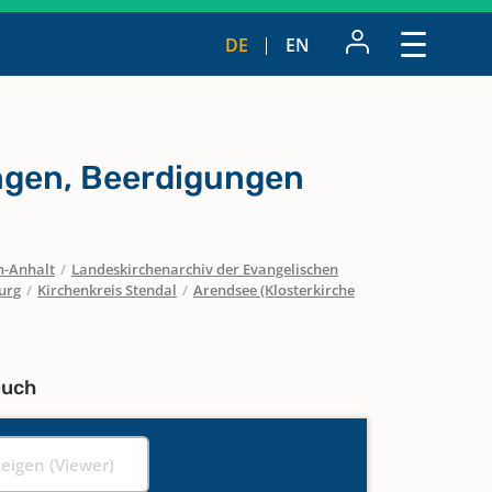
DE
EN
ngen, Beerdigungen
n-Anhalt
/
Landeskirchenarchiv der Evangelischen
urg
/
Kirchenkreis Stendal
/
Arendsee (Klosterkirche
buch
zeigen (Viewer)