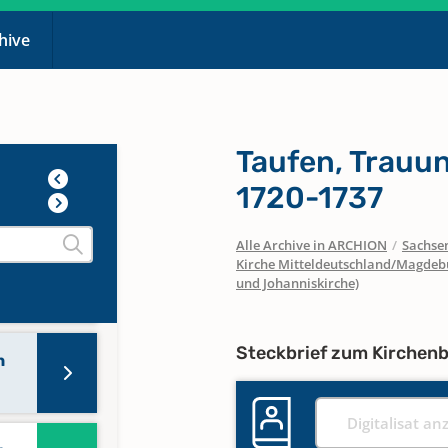
chive
n
Taufen, Trauu
1720-1737
Alle Archive in ARCHION
/
Sachse
Kirche Mitteldeutschland/Magdeb
und Johanniskirche)
Steckbrief zum Kirchen
n
Digitalisat an