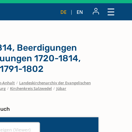
DE
EN
814, Beerdigungen
auungen 1720-1814,
 1791-1802
n-Anhalt
/
Landeskirchenarchiv der Evangelischen
urg
/
Kirchenkreis Salzwedel
/
Jübar
buch
zeigen (Viewer)