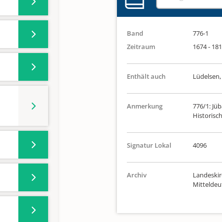
Band
776-1
Zeitraum
1674 - 18
Enthält auch
Lüdelsen,
Anmerkung
776/1: Jüb
Historisch
Signatur Lokal
4096
Archiv
Landeskir
Mittelde