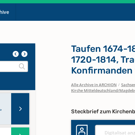
chive
Taufen 1674-1
1879
1720-1814, Tr
Konfirmanden
1961
Alle Archive in ARCHION
/
Sachse
Kirche Mitteldeutschland/Magdeb
,
Steckbrief zum Kirchen
Digitalisat an