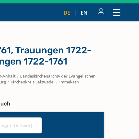
DE
EN
761, Trauungen 1722-
ungen 1722-1761
n-Anhalt
/
Landeskirchenarchiv der Evangelischen
urg
/
Kirchenkreis Salzwedel
/
Immekath
buch
zeigen (Viewer)