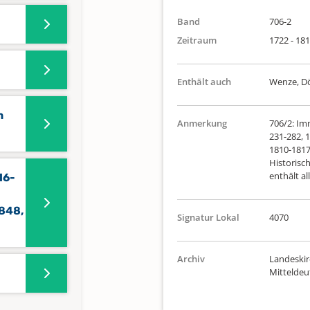
Band
706-2
Zeitraum
1722 - 18
Enthält auch
Wenze, Dö
n
Anmerkung
706/2: Im
231-282, 1
1810-1817 
Historisc
enthält a
16-
848,
Signatur Lokal
4070
Archiv
Landeskir
Mittelde