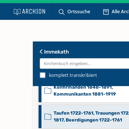
Ortssuche
Alle Ar
Alphabetisches Verzeichnis 187
1885
Beerdigungen 1845-1882
Immekath
Beerdigungen 1882-1972
komplett transkribiert
Konfirmanden 1848-1891,
Kommunikanten 1881-1919
Taufen 1722-1761, Trauungen 172
1817, Beerdigungen 1722-1761