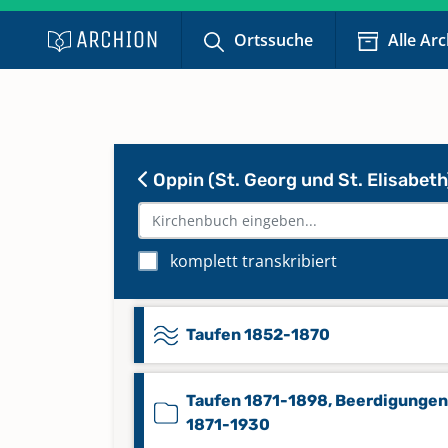
Ortssuche
Alle Ar
Beerdigungen 1850-1870,
Konfirmanden 1853-1874
Oppin (St. Georg und St. Elisabeth
Taufen 1794-1824, Trauungen 18
Beerdigungen 1794-1826
komplett transkribiert
Taufen 1830-1851
Taufen 1852-1870
Taufen 1871-1898, Beerdigungen
1871-1930