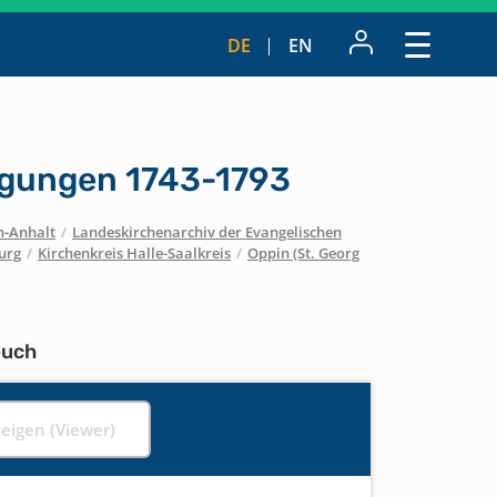
DE
EN
igungen 1743-1793
n-Anhalt
/
Landeskirchenarchiv der Evangelischen
urg
/
Kirchenkreis Halle-Saalkreis
/
Oppin (St. Georg
buch
zeigen (Viewer)