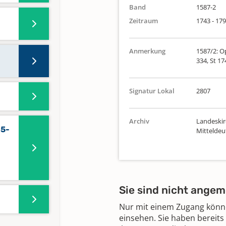
Band
1587-2
Zeitraum
1743 - 17
3
Anmerkung
1587/2: Op
334, St 17
Signatur Lokal
2807
Archiv
Landeskir
15-
Mittelde
Sie sind nicht angem
Nur mit einem Zugang können
einsehen. Sie haben bereits