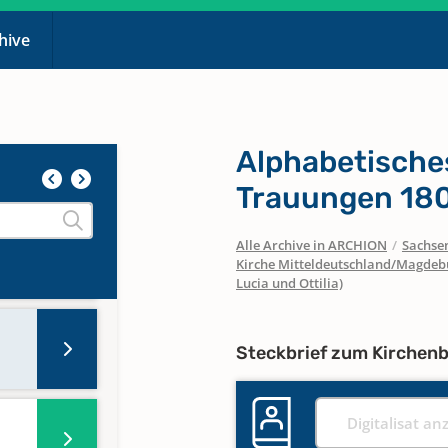
chive
Alphabetische
en,
1643
Trauungen 18
Alle Archive in ARCHION
/
Sachse
en,
Kirche Mitteldeutschland/Magdeb
1767
Lucia und Ottilia)
Steckbrief zum Kirchen
Digitalisat an