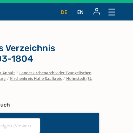
DE
EN
s Verzeichnis
03-1804
n-Anhalt
/
Landeskirchenarchiv der Evangelischen
urg
/
Kirchenkreis Halle-Saalkreis
/
Höhnstedt (St.
buch
zeigen (Viewer)