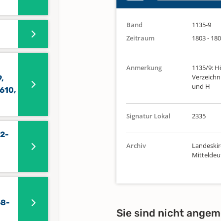
Band
1135-9
Zeitraum
1803 - 18
Anmerkung
1135/9: Hö
Verzeichni
,
und H
610,
Signatur Lokal
2335
32-
Archiv
Landeskir
Mittelde
68-
Sie sind nicht angem