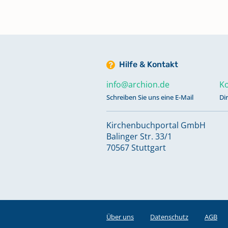
1793-1862
Trauungen 1856-1883, Beerdigu
1873-1883
Hilfe & Kontakt
info@archion.de
Ko
Schreiben Sie uns eine E-Mail
Di
Kirchenbuchportal GmbH
Balinger Str. 33/1
70567 Stuttgart
Über uns
Datenschutz
AGB