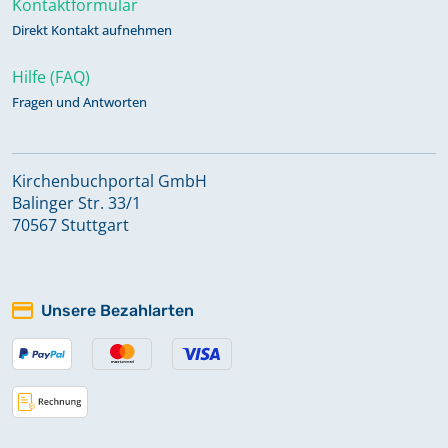
Kontaktformular
Beerdigungen
Direkt Kontakt aufnehmen
Zivilstandsregister 1809 Geburten,
Hilfe (FAQ)
Aufgebote, Trauungen,
Fragen und Antworten
Beerdigungen
Kirchenbuchportal GmbH
Zivilstandsregister 1810 Geburten,
Balinger Str. 33/1
Aufgebote, Trauungen,
70567 Stuttgart
Beerdigungen
Zivilstandsregister 1811 Geburten,
Unsere Bezahlarten
Aufgebote, Trauungen,
Beerdigungen
Zivilstandsregister 1812 Geburten,
Aufgebote, Trauungen,