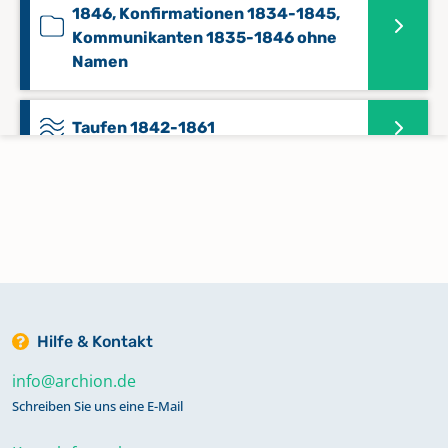
1846, Konfirmationen 1834-1845,
Kommunikanten 1835-1846 ohne
Namen
Taufen 1842-1861
Taufen 1861-1889
Trauungen 1868-1892,
Konfirmationen 1868-1929,
Kommunikanten 1868-1923 ohne
Namen
Hilfe & Kontakt
info@archion.de
Trauungen, Konfirmationen,
Schreiben Sie uns eine E-Mail
Kommunikanten ohne Namen 1846-
1867