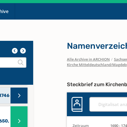
chive
Namenverzeich
Alle Archive in ARCHION
/
Sachse
Kirche Mitteldeutschland/Magdeb
n
Steckbrief zum Kirchen
1746
Digitalisat an
650,
Zeitraum
1690 - 17