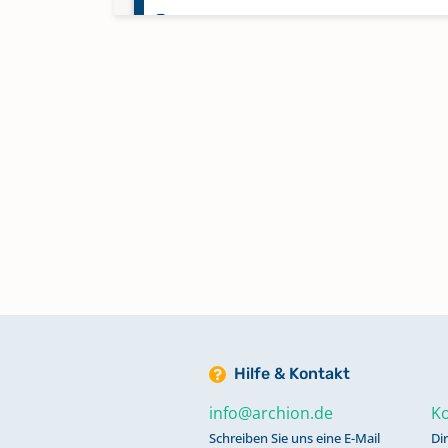
Taufen 1857-1873
Taufen 1874-1884
Taufen 1885-1900
Taufen, Trauungen, Beerdigunge
1627-1677
Taufen, Trauungen, Beerdigunge
1690-1746
Hilfe & Kontakt
Taufen, Trauungen, Beerdigunge
info@archion.de
Ko
1747-1799
Schreiben Sie uns eine E-Mail
Di