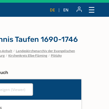
DE
EN
nis Taufen 1690-1746
n-Anhalt
/
Landeskirchenarchiv der Evangelischen
urg
/
Kirchenkreis Elbe-Fläming
/
Plötzky
buch
zeigen (Viewer)
46