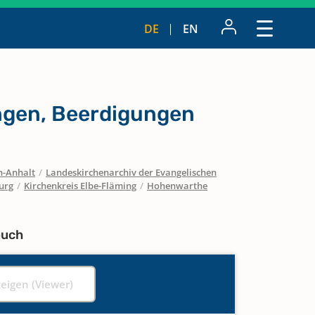
DE
EN
ngen, Beerdigungen
n-Anhalt
/
Landeskirchenarchiv der Evangelischen
urg
/
Kirchenkreis Elbe-Fläming
/
Hohenwarthe
buch
zeigen (Viewer)