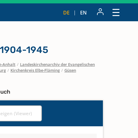
DE
EN
 1904-1945
n-Anhalt
/
Landeskirchenarchiv der Evangelischen
urg
/
Kirchenkreis Elbe-Fläming
/
Güsen
buch
zeigen (Viewer)