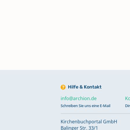
Taufen, Trauungen, Beerdigunge
Konfirmanden 1852-1874
Trauungen 1665-1767
Trauungen 1665-1767, Beerdigun
1664-1767
Hilfe & Kontakt
Trauungen 1814-1829
info@archion.de
Ko
Schreiben Sie uns eine E-Mail
Di
Kirchenbuchportal GmbH
Balinger Str. 33/1