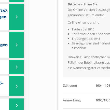
Bitte beachten Sie:
Die Online-Version des ausg
767,
genannten Datum enden.
gen
Online einsehbar sind:
Taufen bis 1915
Konfirmationen / Abendma
Trauungen bis 1945
Beerdigungen sind frühest
ngen
einsehbar
Hinweis zu alphabetischen R
Falls in der Beschreibung de
ein Namensregister verzeichne
5-
Zeitraum
1904 - 19
Anmerkung
1095/17: 