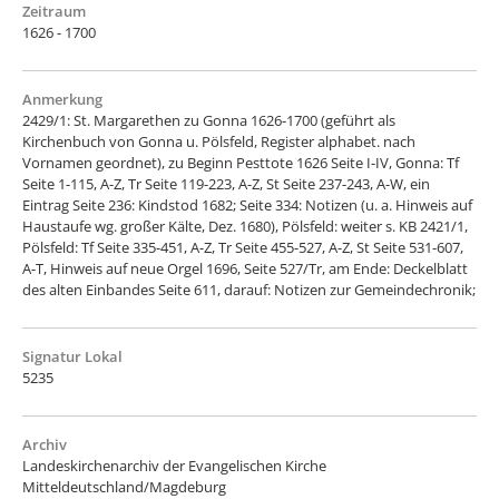
Zeitraum
1626 - 1700
Anmerkung
2429/1: St. Margarethen zu Gonna 1626-1700 (geführt als
Kirchenbuch von Gonna u. Pölsfeld, Register alphabet. nach
Vornamen geordnet), zu Beginn Pesttote 1626 Seite I-IV, Gonna: Tf
Seite 1-115, A-Z, Tr Seite 119-223, A-Z, St Seite 237-243, A-W, ein
Eintrag Seite 236: Kindstod 1682; Seite 334: Notizen (u. a. Hinweis auf
Haustaufe wg. großer Kälte, Dez. 1680), Pölsfeld: weiter s. KB 2421/1,
Pölsfeld: Tf Seite 335-451, A-Z, Tr Seite 455-527, A-Z, St Seite 531-607,
A-T, Hinweis auf neue Orgel 1696, Seite 527/Tr, am Ende: Deckelblatt
des alten Einbandes Seite 611, darauf: Notizen zur Gemeindechronik;
Signatur Lokal
5235
Archiv
Landeskirchenarchiv der Evangelischen Kirche
Mitteldeutschland/Magdeburg