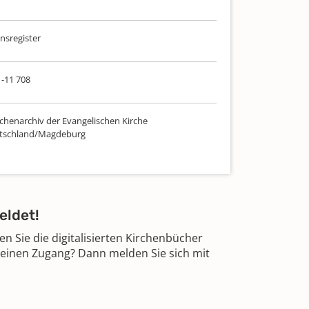
sregister
1-11 708
chenarchiv der Evangelischen Kirche
utschland/Magdeburg
eldet!
 Sie die digitalisierten Kirchenbücher
 einen Zugang? Dann melden Sie sich mit