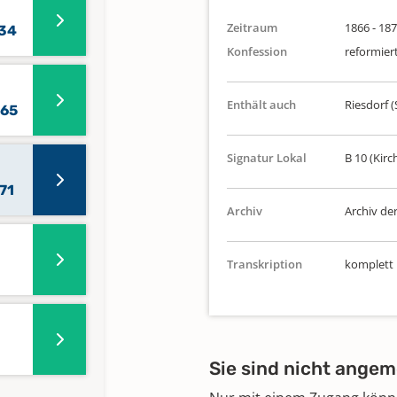
Zeitraum
1866 - 18
834
Konfession
reformier
Enthält auch
Riesdorf (
865
Signatur Lokal
B 10 (Kirc
71
Archiv
Archiv de
Transkription
komplett
Sie sind nicht angem