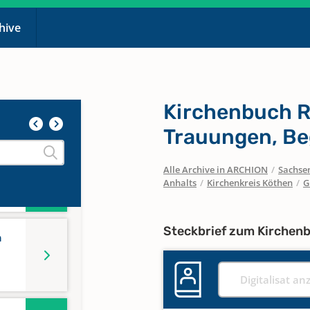
chive
835
Kirchenbuch Ri
867
Trauungen, Be
Alle Archive in ARCHION
/
Sachse
Anhalts
/
Kirchenkreis Köthen
/
G
71
Steckbrief zum Kirchen
n
Digitalisat an