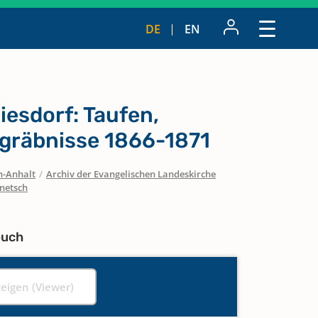
DE
EN
esdorf: Taufen,
gräbnisse 1866-1871
n-Anhalt
/
Archiv der Evangelischen Landeskirche
netsch
buch
zeigen (Viewer)