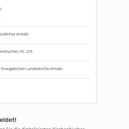
71
t
Südliches Anhalt)
henbücher), Nr. 219
r Evangelischen Landeskirche Anhalts
eldet!