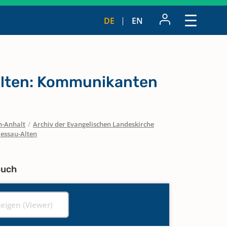
DE
EN
Alten: Kommunikanten
n-Anhalt
/
Archiv der Evangelischen Landeskirche
essau-Alten
buch
zeigen (Viewer)