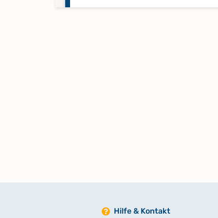
Kirchenbuch Alten: Taufen 1837
Kirchenbuch Alten: Taufen 1872
Kirchenbuch Alten: Taufen 1892
Kirchenbuch Alten: Taufen 1911-
Keine verfügbaren Digitalisate
Kirchenbuch Alten: Taufen 1999
Keine verfügbaren Digitalisate
Hilfe & Kontakt
Kirchenbuch Alten: Taufen,