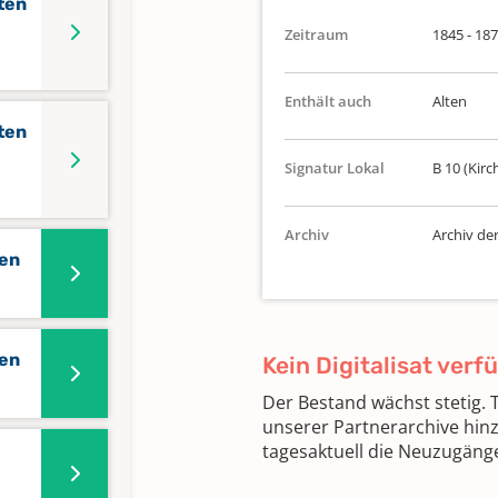
ten
Zeitraum
1845 - 18
Enthält auch
Alten
ten
Signatur Lokal
B 10 (Kirc
Archiv
Archiv de
nen
nen
Kein Digitalisat verf
Der Bestand wächst stetig.
unserer Partnerarchive hin
tagesaktuell die Neuzugäng