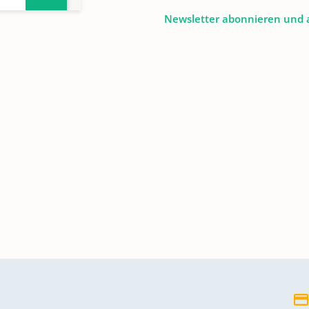
Newsletter abonnieren und 
-1871
-1892
-1910
1998
-2015