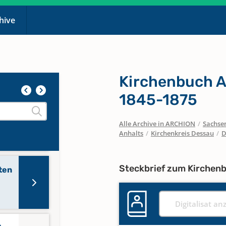
chive
Kirchenbuch 
1845-1875
ten
Alle Archive in ARCHION
/
Sachse
Anhalts
/
Kirchenkreis Dessau
/
D
Steckbrief zum Kirchen
ten
Digitalisat an