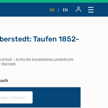
DE
EN
berstedt: Taufen 1852-
n-Anhalt
/
Archiv der Evangelischen Landeskirche
/
Ilberstedt
buch
zeigen (Viewer)