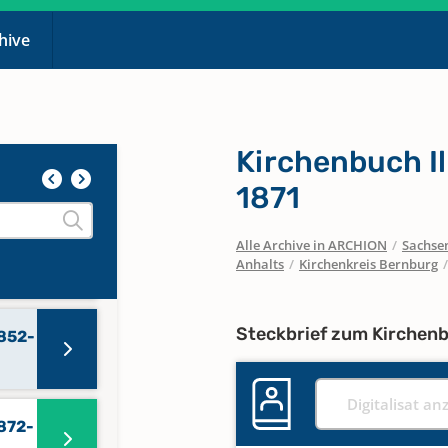
chive
isse
Kirchenbuch Il
isse
1871
Alle Archive in ARCHION
/
Sachse
1815-
Anhalts
/
Kirchenkreis Bernburg
Steckbrief zum Kirchen
1852-
Digitalisat an
1872-