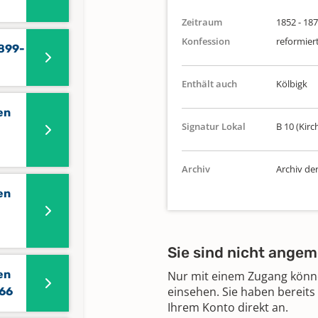
Zeitraum
1852 - 18
Konfession
reformier
1899-
Enthält auch
Kölbigk
en
Signatur Lokal
B 10 (Kirc
Archiv
Archiv de
en
Sie sind nicht angem
en
Nur mit einem Zugang können
einsehen. Sie haben bereits
866
Ihrem Konto direkt an.