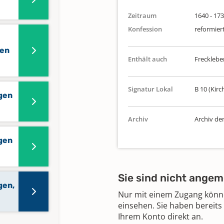
Zeitraum
1640 - 17
Konfession
reformier
gen
Enthält auch
Frecklebe
Signatur Lokal
B 10 (Kirc
gen
Archiv
Archiv de
gen
Sie sind nicht angem
gen,
Nur mit einem Zugang können
einsehen. Sie haben bereits
Ihrem Konto direkt an.