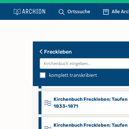
Kirchenbuch Freckleben:
Ortssuche
Alle Ar
Konfirmationen 1857-1885
Kirchenbuch Freckleben:
Konfirmationen 1886-1986
Keine verfügbaren Digitalisate
Freckleben
Kirchenbuch Freckleben: Taufen
1607-1636, Begräbnisse 1606-16
komplett transkribiert
Trauungen 1606-1615, 1633
Kirchenbuch Freckleben: Taufen
1833-1871
Kirchenbuch Freckleben: Taufen