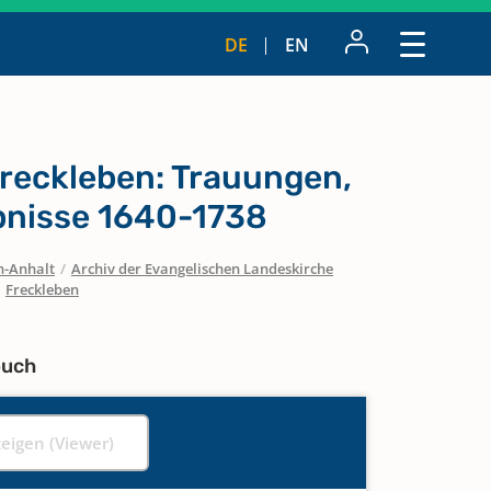
DE
EN
reckleben: Trauungen,
bnisse 1640-1738
n-Anhalt
/
Archiv der Evangelischen Landeskirche
/
Freckleben
buch
zeigen (Viewer)