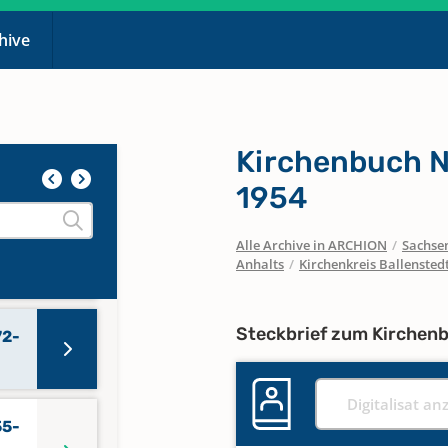
chive
Kirchenbuch N
01-
1954
Alle Archive in ARCHION
/
Sachse
59-
Anhalts
/
Kirchenkreis Ballensted
Steckbrief zum Kirchen
72-
Digitalisat an
55-