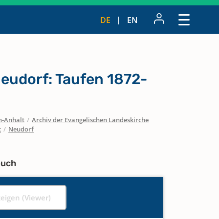
DE
EN
eudorf: Taufen 1872-
n-Anhalt
/
Archiv der Evangelischen Landeskirche
t
/
Neudorf
buch
zeigen (Viewer)