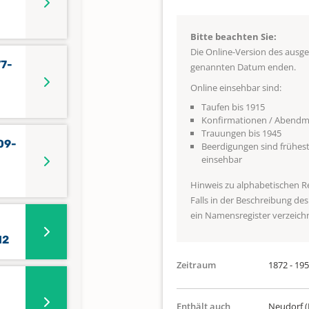
Bitte beachten Sie:
Die Online-Version des ausg
77-
genannten Datum enden.
Online einsehbar sind:
Taufen bis 1915
Konfirmationen / Abendma
Trauungen bis 1945
09-
Beerdigungen sind frühest
einsehbar
Hinweis zu alphabetischen R
Falls in der Beschreibung de
ein Namensregister verzeichne
12
Zeitraum
1872 - 19
Enthält auch
Neudorf (