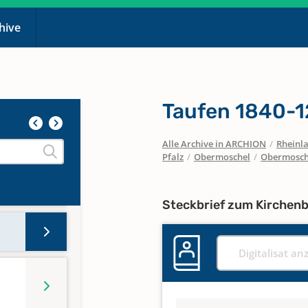
chive
Taufen 1840-12
,
Alle Archive in ARCHION
/
Rheinla
Pfalz
/
Obermoschel
/
Obermosch
Steckbrief zum Kirchen
Digitalisat an