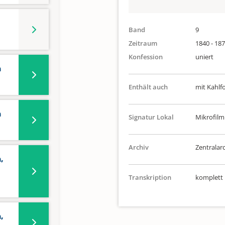
Band
9
Zeitraum
1840 - 18
Konfession
uniert
n
Enthält auch
mit Kahlf
n
Signatur Lokal
Mikrofilm
Archiv
Zentralarc
,
-
Transkription
komplett
,