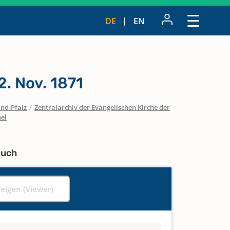
DE
EN
. Nov. 1871
nd-Pfalz
/
Zentralarchiv der Evangelischen Kirche der
el
buch
zeigen (Viewer)