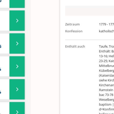
0
Zeitraum
1779 - 17
Konfession
katholisc
5
Enthält auch
Taufe, Tr
Enthält: 
13-16; Hel
23-25; Ka
Mittelbru
6
Kübelberg
(Kaisersl
siehe Kir
Kirchenar
Ramstein 
6
bac 73-78 
Weselberg
baptism |
d=Konfirm