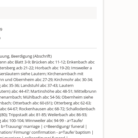
79
h
auung, Beerdigung (Abschrift)
Bann abc Blatt 3-9; Brücken abc 11-12; Enkenbach abc
tersberg acb 21-22; Horbach abc 19-20; Imsweiler a
iserslautern siehe Lautern; Kirchenarnbach mit
nn und Obernheim abc 27-29; Kirchmohr abc 30-34;
 abc 35-36; Landstuhl abc 37-43; Lautern
autern) abc 44-47; Martinshöhe abc 48-51; Mittelbrunn
chenarnbach; Mühlbach abc 54-56; Obernheim siehe
nbach; Otterbach abc 60-(61); Otterberg abc 62-63;
abc 64-67; Rockenhausen abc 68-72; Schallodenbach
(80); Trippstadt abc 81-85; Weilerbach abc 86-93;
 abc 100-104; Winnweiler abc 94-99 - a=Taufe/
 b=Trauung/ marriage | c=Beerdigung/ funeral |
ation/ Firmung/ confirmation - a=Taufe/ baptism |