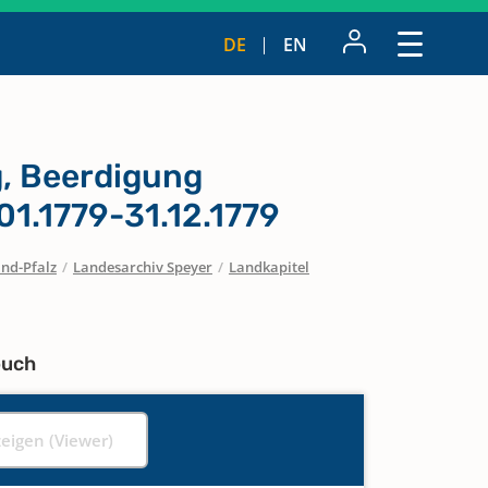
DE
EN
g, Beerdigung
.01.1779-31.12.1779
nd-Pfalz
/
Landesarchiv Speyer
/
Landkapitel
buch
zeigen (Viewer)