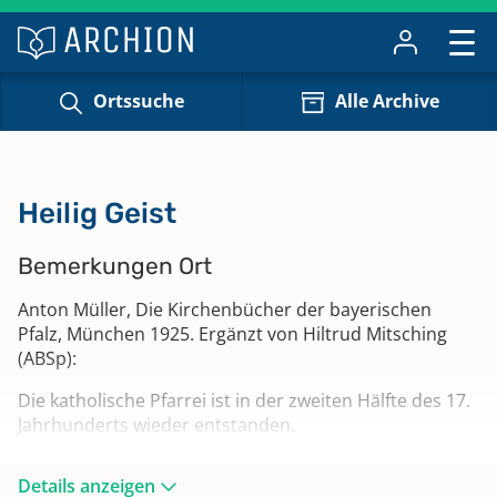
Ortssuche
Alle Archive
Heilig Geist
Bemerkungen Ort
Anton Müller, Die Kirchenbücher der bayerischen
Pfalz, München 1925. Ergänzt von Hiltrud Mitsching
(ABSp):
Die katholische Pfarrei ist in der zweiten Hälfte des 17.
Jahrhunderts wieder entstanden.
Pfarrsprengel: Bann und Kirchenarnbach (bis 1691),
Details anzeigen
Knopp (bis 1706), Martinshöhe und Obernheim,