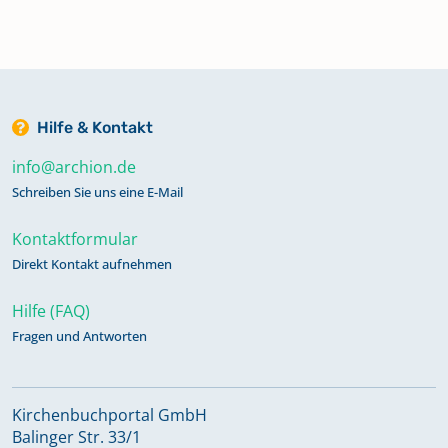
Sterbefälle 1881-1891
Sterbefälle 1892-1909
Hilfe & Kontakt
Sterbefälle 1910-1930
info@archion.de
Schreiben Sie uns eine E-Mail
Taufen 1790-1807
Kontaktformular
Direkt Kontakt aufnehmen
Taufen 1807-1817
Hilfe (FAQ)
Taufen 1818-1847 Firmungen 1826
Fragen und Antworten
Taufen 1848-1868
Kirchenbuchportal GmbH
Balinger Str. 33/1