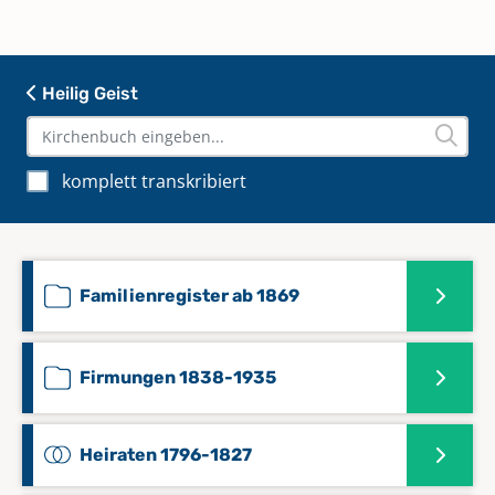
Bruchmühlbach (bis 1709/10), Hauptstuhl und
Mühlbach, Mittelbrunn und Oberarnbach (bis 1778)
und Kindsbach.
Heilig Geist
An Einöden werden in den Kirchenbüchern die
Felsenmühle und der Steigerhof genannt. Dem
ältesten Kirchenbuch, das zum Teil in den ersten
komplett transkribiert
Jahren recht lückenhaft ist, gehen Aufzeichnungen
voraus von Täuflingen, qui propter miserabilia
tempora bellica in nullo libro baptismali scripti sunt,
und sich auf die Zeit von 1680 bis 1701 erstrecken.
Familienregister ab 1869
1696-1798 Ortsgemeinde Landstuhl
Firmungen 1838-1935
1776-1787 (Abschriften) Landesarchiv Speyer
Heiraten 1796-1827