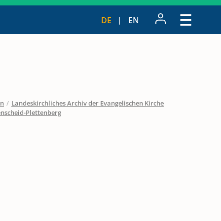
DE
EN
en
/
Landeskirchliches Archiv der Evangelischen Kirche
enscheid-Plettenberg