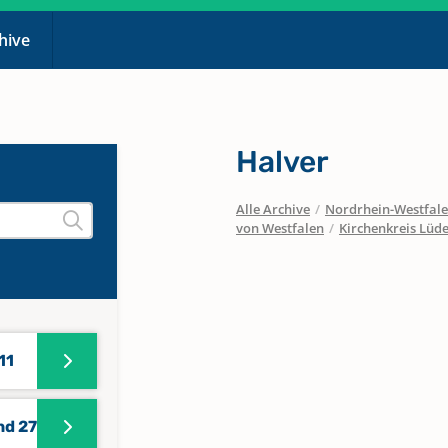
chive
Halver
Alle Archive
/
Nordrhein-Westfal
von Westfalen
/
Kirchenkreis Lüd
11
nd 27