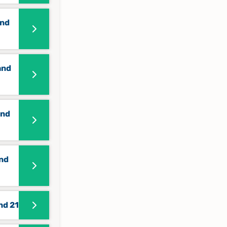
and
and
and
and
nd 21