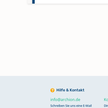
Konfirmationen für 1887 - 1935, 
10
Konfirmationen für 1906 - 1929, 
29
Taufen für 1811 - 1812, Band 24
Taufen für 1813 - 1814, Band 25
Taufen für 1819 - 1820, Band 3
Hilfe & Kontakt
Taufen für 1822 - 1840, Band 4
info@archion.de
Ko
Schreiben Sie uns eine E-Mail
Di