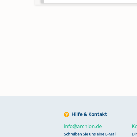
Taufen,Trauungen 1834-
1888,Beerdigungen 1834-1837,1
1888
Taufen,Trauungen,Beerdigungen
1873-1912,Konfirmationen 1893
1895
Taufen,Trauungen,Beerdigungen
1913-1938,Konfirmationen 1929
1938
Keine verfügbaren Digitalisate
Hilfe & Kontakt
info@archion.de
Ko
Trauungen 1939 - 1945
Schreiben Sie uns eine E-Mail
Di