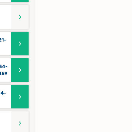
21-
34-
859
34-