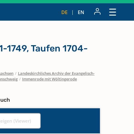
DE
EN
1-1749, Taufen 1704-
sachsen
/
Landeskirchliches Archiv der Evangelisch-
unschweig
/
Immenrode mit Wöltingerode
buch
zeigen (Viewer)