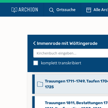
Ortssuche
Alle Ar
Taufen 1859-1869
Taufen 1869-1877
Immenrode mit Wöltingerode
Taufen 1877-1884
Taufen 1884, Namensregister A
komplett transkribiert
1853-1884
Trauungen 1711-1749, Taufen 170
1725
Trauungen 1811, Bestattungen 1