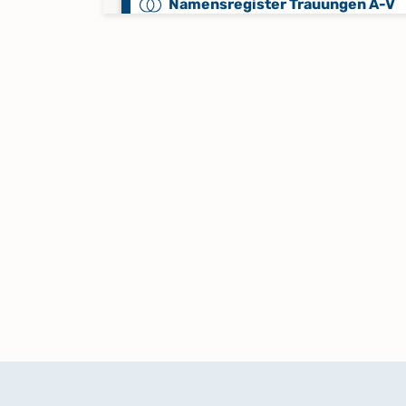
Namensregister Trauungen A-V
1853-1907