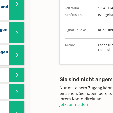
 und
Zeitraum
1704 - 17
Konfession
evangelis
ngen
Signatur Lokal
KB275 Im
Archiv
Landeskir
Landeskir
ngen
Sie sind nicht angem
Nur mit einem Zugang können
einsehen. Sie haben bereits
Ihrem Konto direkt an.
Jetzt anmelden