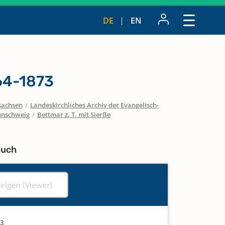
DE
EN
64-1873
sachsen
/
Landeskirchliches Archiv der Evangelisch-
unschweig
/
Bettmar z. T. mit Sierße
buch
zeigen (Viewer)
73