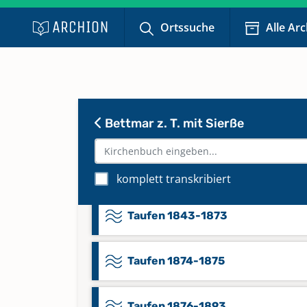
Namensregister zu Trauungen 1
Ortssuche
Alle Ar
1873
Taufen 1775-1806
Bettmar z. T. mit Sierße
Taufen 1815 - 1835
Taufen 1836-1842
komplett transkribiert
Taufen 1843-1873
Taufen 1874-1875
Taufen 1876-1893