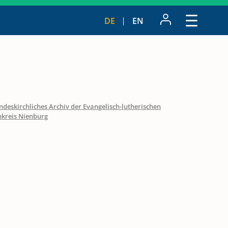
DE
EN
ndeskirchliches Archiv der Evangelisch-lutherischen
nkreis Nienburg