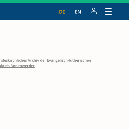
DE
EN
ndeskirchliches Archiv der Evangelisch-lutherischen
nkreis Bodenwerder