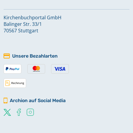
Grave-Pegestorf
Keine verfügbaren Digitalisate
Kirchenbuchportal GmbH
Balinger Str. 33/1
70567 Stuttgart
Grohnde
Hajen
Unsere Bezahlarten
Halle
Hastenbeck
Keine verfügbaren Digitalisate
Archion auf Social Media
Hehlen