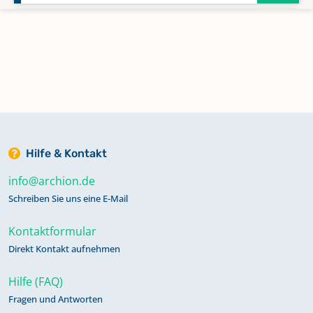
Eschershausen
Esperde
Frenke
Hilfe & Kontakt
Glashütte
info@archion.de
Keine verfügbaren Digitalisate
Schreiben Sie uns eine E-Mail
Kontaktformular
Glesse
Direkt Kontakt aufnehmen
Grave
Hilfe (FAQ)
Fragen und Antworten