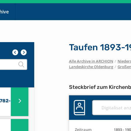
chive
n)
Taufen 1893-1
Alle Archive in ARCHION
/
Nieder
Landeskirche Oldenburg
/
Große
Steckbrief zum Kirchen
1782-
Digitalisat an
Zeitraum
1893 - 19