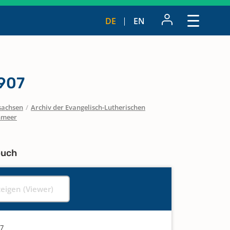
DE
EN
907
sachsen
/
Archiv der Evangelisch-Lutherischen
nmeer
buch
zeigen (Viewer)
07