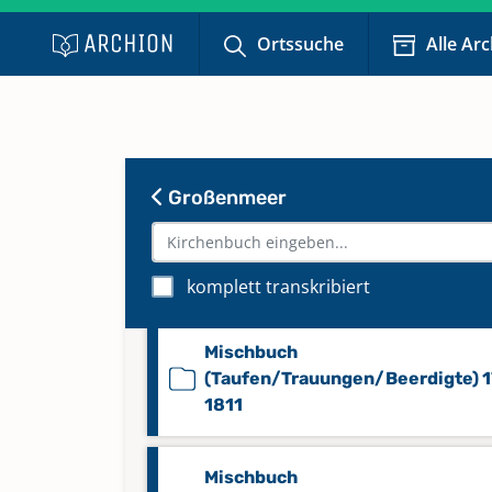
Konfirmierte 1888-1923
Ortssuche
Alle Ar
Mischbuch
(Taufen/Konfirmierte/Trauunge
1737-1871
Großenmeer
Mischbuch
(Taufen/Trauungen/Beerdigte)
1668-1725
komplett transkribiert
Mischbuch
(Taufen/Trauungen/Beerdigte) 
1811
Mischbuch