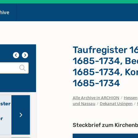
-1871
chive
ster
er
Taufregister 1
1685-1734, Be
ster
1685-1734, Ko
r
1685-1734
Alle Archive in ARCHION
/
Hessen
ister
und Nassau
/
Dekanat Usingen
/
er
Steckbrief zum Kirchen