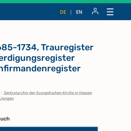
DE
EN
685-1734, Trauregister
erdigungsregister
nfirmandenregister
/
Zentralarchiv der Evangelischen Kirche in Hessen
Usingen
buch