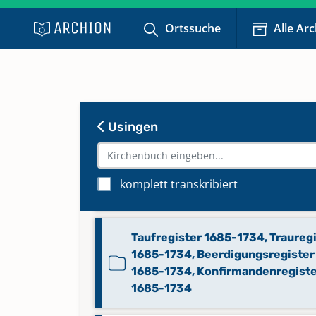
Register zum Trauregister 1836
Ortssuche
Alle Ar
Taufregister 1625-1666, Trauregi
1623-1666, Beerdigungsregister
1624-1680, Konfirmandenregist
1660-1665
Usingen
Taufregister 1666-1681, Trauregi
1666-1682, Konfirmandenregiste
komplett transkribiert
1667-1670
Taufregister 1685-1734, Traureg
1685-1734, Beerdigungsregister
1685-1734, Konfirmandenregist
1685-1734