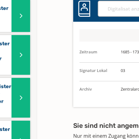
ster
Digitalisat an
ster
Zeitraum
1685 - 17
r
Signatur Lokal
03
ister
Archiv
Zentralar
er
Sie sind nicht angem
ster
Nur mit einem Zugang können