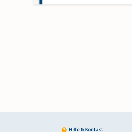
Trauregister 1756-1816
Trauregister 1831-1868
Trauregister 1869-1875
Zivilstandsregister, Geburten 18
1820, Zivilstandsregister, Heirat
1818-1820, Zivilstandsregister,
Sterbefälle 1818-1820
Zivilstandsregister, Geburten 1
1831, Zivilstandsregister, Heirat
1821-1832, Zivilstandsregister,
Sterbefälle 1821-1834
Hilfe & Kontakt