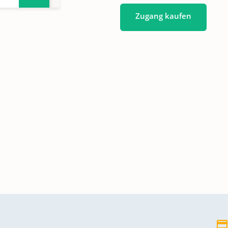
Zugang kaufen
18-
en
820-
en