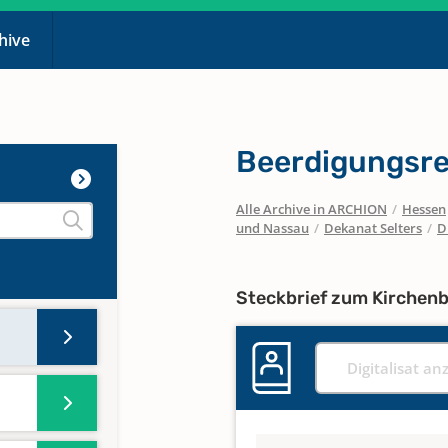
chive
Beerdigungsre
Alle Archive in ARCHION
/
Hessen
und Nassau
/
Dekanat Selters
/
D
Steckbrief zum Kirchen
Digitalisat an