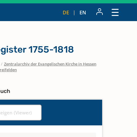
DE
EN
gister 1755-1818
/
Zentralarchiv der Evangelischen Kirche in Hessen
reifelden
buch
zeigen (Viewer)