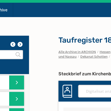
ster
chive
r
778
Taufregister 
Alle Archive in ARCHION
/
Hessen
und Nassau
/
Dekanat Schotten
/
Steckbrief zum Kirchen
Digitalisat an