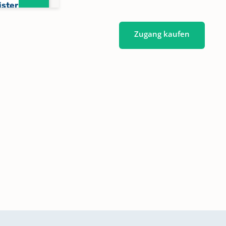
ister
Zugang kaufen
ister
ister
7-