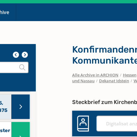
chive
Konfirmandenr
Kommunikante
Alle Archive in ARCHION
/
Hessen
,
und Nassau
/
Dekanat Idstein
/
W
828
Steckbrief zum Kirchen
5,
875
Digitalisat an
ister