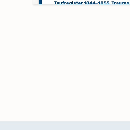
Taufregister 1844-1855, Traureg
1844-1855, Beerdigungsregister
1844-1855
Taufregister 1856-1868, Traureg
1856-1868, Beerdigungsregister
1856-1868
Taufregister 1868-1875, Traureg
1868-1875, Beerdigungsregister
1868-1875
Zivilstandsregister, Sterbefälle
1818-1829, Zivilstandsregister,
Geburten 1817-1829,
Zivilstandsregister, Heiraten 181