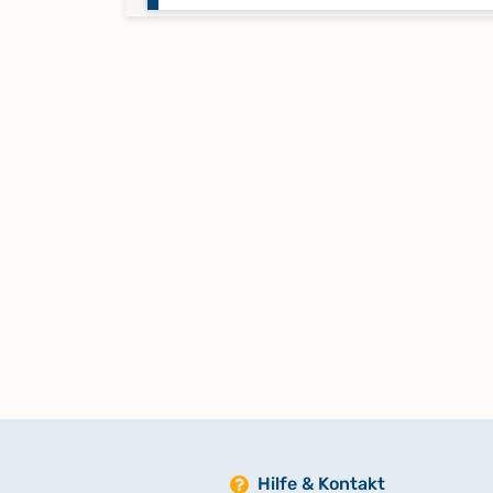
Taufregister 1808-1831
Taufregister 1831-1847
Taufregister 1847-1861
Taufregister 1862-1873
Taufregister 1874-1875
Trauregister 1808-1875
Hilfe & Kontakt