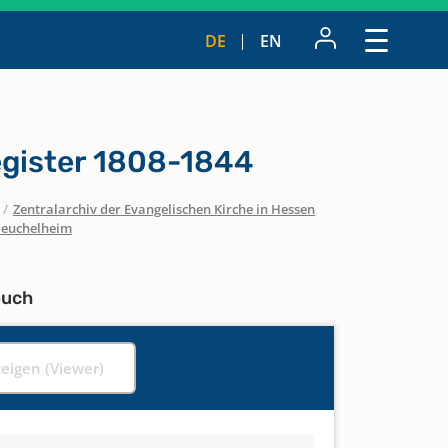
DE
EN
gister 1808-1844
/
Zentralarchiv der Evangelischen Kirche in Hessen
euchelheim
buch
zeigen (Viewer)