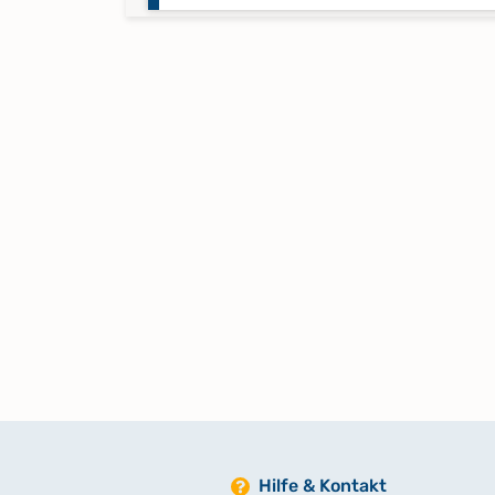
Taufregister 1874-1875
Trauregister 1808-1834
Trauregister 1835-1866
Trauregister 1867-1875
Trauregister 1874-1875
Hilfe & Kontakt