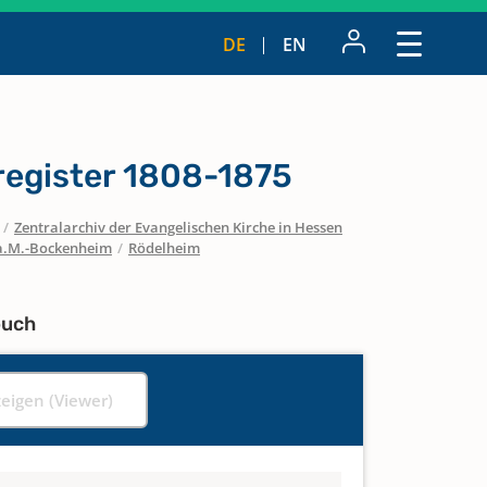
DE
EN
egister 1808-1875
/
Zentralarchiv der Evangelischen Kirche in Hessen
a.M.-Bockenheim
/
Rödelheim
buch
zeigen (Viewer)