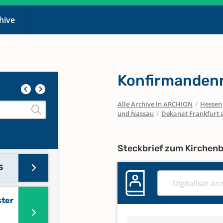
chive
Konfirmandenr
Alle Archive in ARCHION
/
Hessen
und Nassau
/
Dekanat Frankfurt 
Steckbrief zum Kirchen
5
Digitalisat an
ster