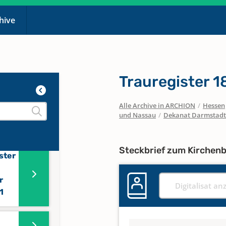
r
chive
ter
ster
Trauregister 
1717-
-
Alle Archive in ARCHION
/
Hessen
17-
und Nassau
/
Dekanat Darmstadt
Steckbrief zum Kirchen
ster
r
Digitalisat an
1